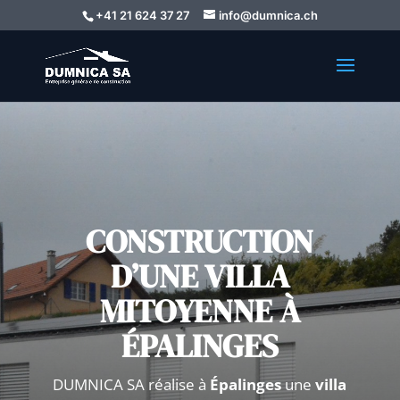
+41 21 624 37 27
info@dumnica.ch
CONSTRUCTION
D’UNE VILLA
MITOYENNE À
ÉPALINGES
DUMNICA SA réalise à
Épalinges
une
villa