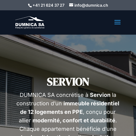
+41 21 624 37 27
info@dumnica.ch
SERVION
DUMNICA SA concrétise à
Servion
la
construction d’un
immeuble résidentiel
de 12 logements en PPE
, conçu pour
allier
modernité, confort et durabilité
.
Chaque appartement bénéficie d’une