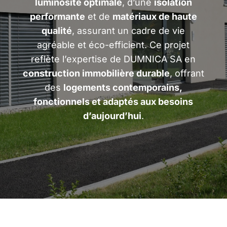
luminosité optimale
, d’une
isolation
performante
et de
matériaux de haute
qualité
, assurant un cadre de vie
agréable et éco-efficient. Ce projet
reflète l’expertise de DUMNICA SA en
construction immobilière durable
, offrant
des
logements contemporains,
fonctionnels et adaptés aux besoins
d’aujourd’hui
.