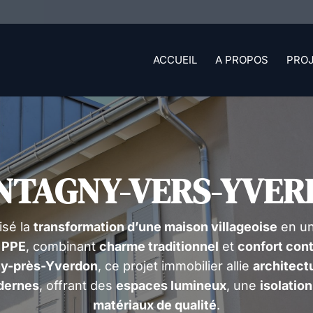
ACCUEIL
A PROPOS
PRO
NTAGNY-VERS-YVER
isé la
transformation d’une maison villageoise
en u
 PPE
, combinant
charme traditionnel
et
confort con
y-près-Yverdon
, ce projet immobilier allie
architect
dernes
, offrant des
espaces lumineux
, une
isolatio
matériaux de qualité
.