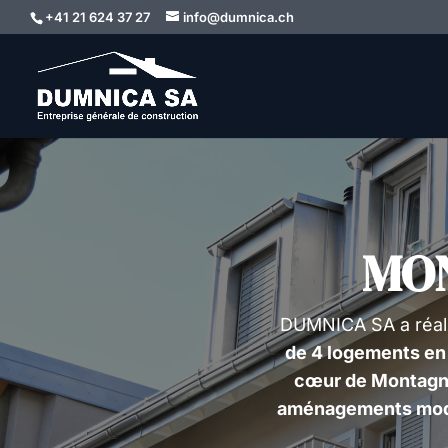
+41 21 624 37 27
info@dumnica.ch
MO
DUMNICA SA a réal
de 4 logements en
cœur de Montagn
aménagements mo