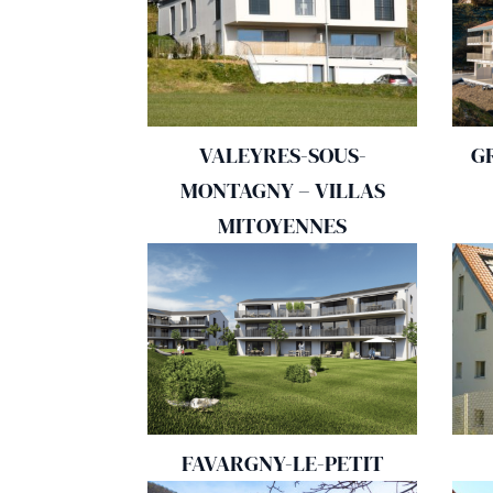
VALEYRES-SOUS-
G
MONTAGNY – VILLAS
MITOYENNES
FAVARGNY-LE-PETIT