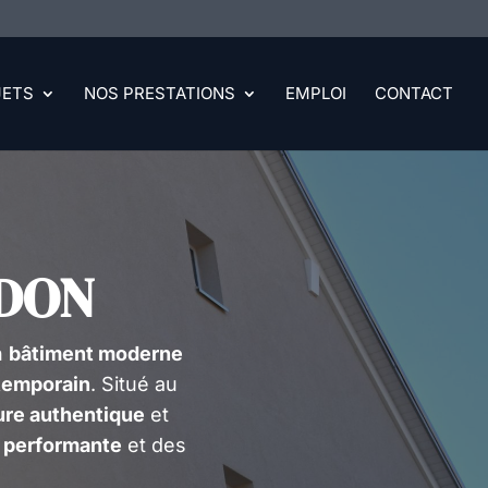
JETS
NOS PRESTATIONS
EMPLOI
CONTACT
DON
n
bâtiment moderne
temporain
. Situé au
ure authentique
et
n performante
et des